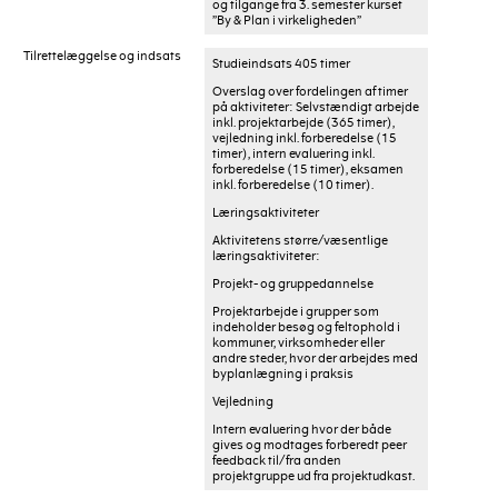
og tilgange fra 3. semester kurset
”By & Plan i virkeligheden”
Tilrettelæggelse og indsats
Studieindsats 405 timer
Overslag over fordelingen af timer
på aktiviteter: Selvstændigt arbejde
inkl. projektarbejde (365 timer),
vejledning inkl. forberedelse (15
timer), intern evaluering inkl.
forberedelse (15 timer), eksamen
inkl. forberedelse (10 timer).
Læringsaktiviteter
Aktivitetens større/væsentlige
læringsaktiviteter:
Projekt- og gruppedannelse
Projektarbejde i grupper som
indeholder besøg og feltophold i
kommuner, virksomheder eller
andre steder, hvor der arbejdes med
byplanlægning i praksis
Vejledning
Intern evaluering hvor der både
gives og modtages forberedt peer
feedback til/fra anden
projektgruppe ud fra projektudkast.