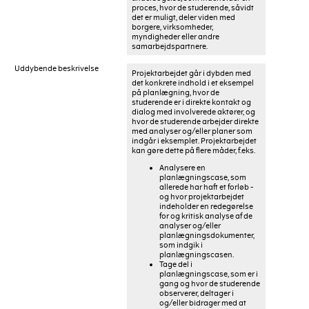
proces, hvor de studerende, såvidt
det er muligt, deler viden med
borgere, virksomheder,
myndigheder eller andre
samarbejdspartnere.
Uddybende beskrivelse
Projektarbejdet går i dybden med
det konkrete indhold i et eksempel
på planlægning, hvor de
studerende er i direkte kontakt og
dialog med involverede aktører, og
hvor de studerende arbejder direkte
med analyser og/eller planer som
indgår i eksemplet. Projektarbejdet
kan gøre dette på flere måder, f.eks.
Analysere en
planlægningscase, som
allerede har haft et forløb -
og hvor projektarbejdet
indeholder en redegørelse
for og kritisk analyse af de
analyser og/eller
planlægningsdokumenter,
som indgik i
planlægningscasen.
Tage del i
planlægningscase, som er i
gang og hvor de studerende
observerer, deltager i
og/eller bidrager med at