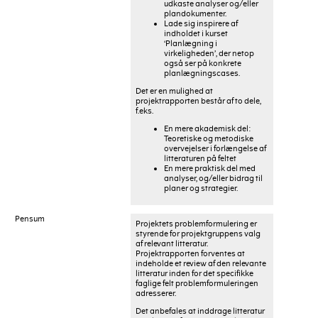
udkaste analyser og/eller
plandokumenter.
Lade sig inspirere af
indholdet i kurset
‘Planlægning i
virkeligheden’, der netop
også ser på konkrete
planlægningscases.
Det er en mulighed at
projektrapporten består af to dele,
f.eks.
En mere akademisk del:
Teoretiske og metodiske
overvejelser i forlængelse af
litteraturen på feltet
En mere praktisk del med
analyser, og/eller bidrag til
planer og strategier.
Pensum
Projektets problemformulering er
styrende for projektgruppens valg
af relevant litteratur.
Projektrapporten forventes at
indeholde et review af den relevante
litteratur inden for det specifikke
faglige felt problemformuleringen
adresserer.
Det anbefales at inddrage litteratur