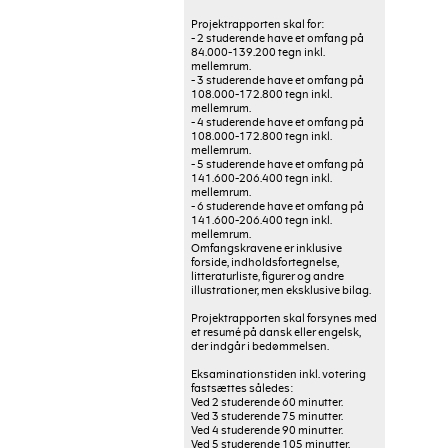
Projektrapporten skal for:
- 2 studerende have et omfang på
84.000-139.200 tegn inkl.
mellemrum.
- 3 studerende have et omfang på
108.000-172.800 tegn inkl.
mellemrum.
- 4 studerende have et omfang på
108.000-172.800 tegn inkl.
mellemrum.
- 5 studerende have et omfang på
141.600-206.400 tegn inkl.
mellemrum.
- 6 studerende have et omfang på
141.600-206.400 tegn inkl.
mellemrum.
Omfangskravene er inklusive
forside, indholdsfortegnelse,
litteraturliste, figurer og andre
illustrationer, men eksklusive bilag.
Projektrapporten skal forsynes med
et resumé på dansk eller engelsk,
der indgår i bedømmelsen.
Eksaminationstiden inkl. votering
fastsættes således:
Ved 2 studerende 60 minutter.
Ved 3 studerende 75 minutter.
Ved 4 studerende 90 minutter.
Ved 5 studerende 105 minutter.