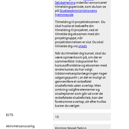
Selvbetjening
indenfor annonceret
tilmeldingsperiode, som du kan se
på
Studieadministrationens
hjemmeside
Tilmelding til projekteksamen: Du
skal huske at bekræfte din
tilmelding til projektet, ved at
tilmelde dig eksamen med din
projektgruppe, når
projektdannelsen er slut. Du skal
tilmelde dig via
stads
Når du tilmelder dig kurset, skal du
være opmærksom på, om der er
sammenfald i tidspunktet for
kursusafholdelse og eksamen med
andre kurser, du har valgt.
Uddannelsesplanlægningen tager
udgangspunkt i, at det er muligt at
gennemføre et anbefalet
studieforløb uden overlap. Men
omkring valgfrie elementer og
studieplaner som går ud over de
anbefalede studieforløb, kan der
forekomme overlap, alt efter hvilke
kurser du vælger.
ECTS
15
Aktivitetsansvarlig
Kristian Nagel Delica