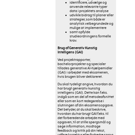
identificere, udvælge og
anvende relevante typer
data i projektets analyse
udvikle bidrag til planer eller
strategier, som både er
analytisk velbegrundede og
mulige at implementere
samt opfylde
studieordningens formelle
krav.
Brug af Generativ Kunstig
Intelligens (GAI)
Ved projektrapporter,
bachelorprojekter og specialer
tillades generative AI-hjælpemidler
(GAI) i arbejdet med eksamenen,
hvis brugen bliver deklareret.
Du skal tydeligt angive, hvordan du
har brugt generativ kunstig
intelligens (GAI). Dette kan f.eks.
indgå som en del af metodeafsnittet
eller som en kort redegørelse i
slutningen af din eksamensopgave.
Det betyder, at du skal beskrive,
hvordan du har brugt GAI f.eks. til
det forberedende arbejde med
opgaven, til at stille spørgsmål og
søge information, modtage
feedback og kritik på din tekst,
udføre korrektur eller forbedre sprog