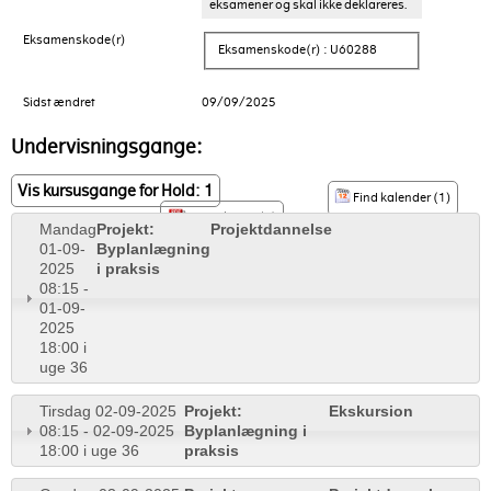
eksamener og skal ikke deklareres.
Eksamenskode(r)
Eksamenskode(r) : U60288
Sidst ændret
09/09/2025
Undervisningsgange:
Vis kursusgange for Hold: 1
Find kalender (1)
PDF til print (1)
Mandag
Projekt:
Projektdannelse
01-09-
Byplanlægning
2025
i praksis
08:15 -
01-09-
2025
18:00 i
uge 36
Tirsdag 02-09-2025
Projekt:
Ekskursion
08:15 - 02-09-2025
Byplanlægning i
18:00 i uge 36
praksis