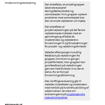
Undervisningsevaluering
Det anbefales, at projektgruppen
løbende evaluerer
læringsfællesskabet og
samarbejdet. Hvis gruppen oplever
problemer med samarbejdet kan
den anmode vejlederen om hjælp.
Det anbefales at
projektvejledningen på det første
vejledermøde indledes med en
gennemgang af både de
studerendes og vejlederens
forventninger til og forudsætninger
for projekt- og vejledningsforløbet.
Vejleder efterspørger mundtlig
feedback på vejledningen fra
gruppen minimum to gange i
projektforløbet, men gruppen kan
give feedback på vejledningen
gennem hele forløbet, hvis der er
behov for en fornyet
forventningsafstemning.
Den skriftlige evaluering går til
vejleder, studieleder og studienævn
med henblik på kvalitetsudvikling af
uddannelsen. Se mere om
evalueringerne på
studienævnets
side på intranettet.