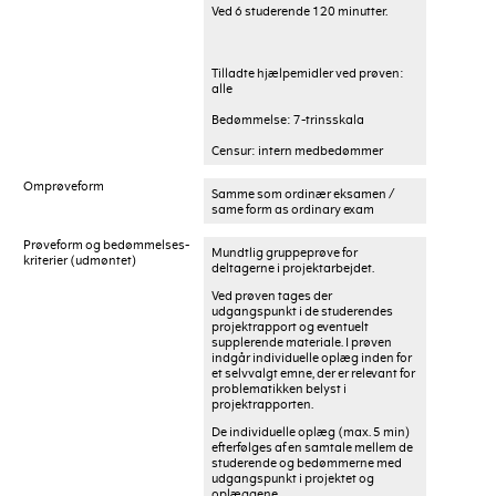
Ved 6 studerende 120 minutter.
Tilladte hjælpemidler ved prøven:
alle
Bedømmelse: 7-trinsskala
Censur: intern medbedømmer
Omprøveform
Samme som ordinær eksamen /
same form as ordinary exam
Prøveform og bedømmelses-
Mundtlig gruppeprøve for
kriterier (udmøntet)
deltagerne i projektarbejdet.
Ved prøven tages der
udgangspunkt i de studerendes
projektrapport og eventuelt
supplerende materiale. I prøven
indgår individuelle oplæg inden for
et selvvalgt emne, der er relevant for
problematikken belyst i
projektrapporten.
De individuelle oplæg (max. 5 min)
efterfølges af en samtale mellem de
studerende og bedømmerne med
udgangspunkt i projektet og
oplæggene.