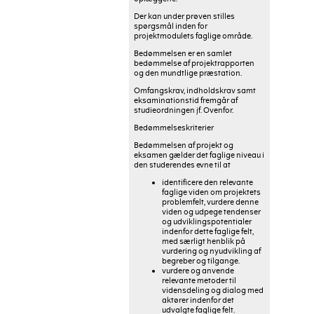
Der kan under prøven stilles
spørgsmål inden for
projektmodulets faglige område.
Bedømmelsen er en samlet
bedømmelse af projektrapporten
og den mundtlige præstation.
Omfangskrav, indholdskrav samt
eksaminationstid fremgår af
studieordningen jf. Ovenfor.
Bedømmelseskriterier
Bedømmelsen af projekt og
eksamen gælder det faglige niveau i
den studerendes evne til at
identificere den relevante
faglige viden om projektets
problemfelt, vurdere denne
viden og udpege tendenser
og udviklingspotentialer
indenfor dette faglige felt,
med særligt henblik på
vurdering og nyudvikling af
begreber og tilgange.
vurdere og anvende
relevante metoder til
vidensdeling og dialog med
aktører indenfor det
udvalgte faglige felt.