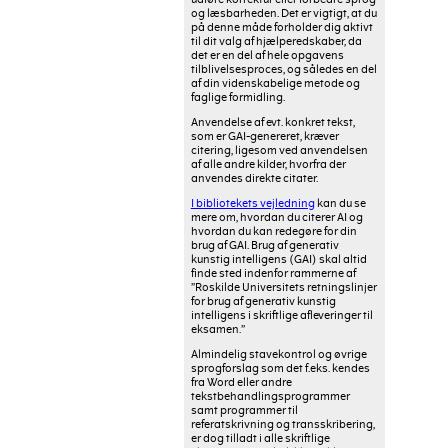
og læsbarheden. Det er vigtigt, at du
på denne måde forholder dig aktivt
til dit valg af hjælperedskaber, da
det er en del af hele opgavens
tilblivelsesproces, og således en del
af din videnskabelige metode og
faglige formidling.
Anvendelse af evt. konkret tekst,
som er GAI-genereret, kræver
citering, ligesom ved anvendelsen
af alle andre kilder, hvorfra der
anvendes direkte citater.
I bibliotekets vejledning
kan du se
mere om, hvordan du citerer AI og
hvordan du kan redegøre for din
brug af GAI. Brug af generativ
kunstig intelligens (GAI) skal altid
finde sted indenfor rammerne af
”Roskilde Universitets retningslinjer
for brug af generativ kunstig
intelligens i skriftlige afleveringer til
eksamen.”
Almindelig stavekontrol og øvrige
sprogforslag som det f.eks. kendes
fra Word eller andre
tekstbehandlingsprogrammer
samt programmer til
referatskrivning og transskribering,
er dog tilladt i alle skriftlige