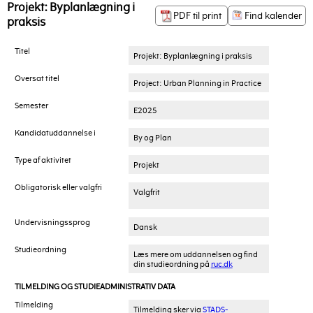
Projekt: Byplanlægning i
PDF til print
Find kalender
praksis
Titel
Projekt: Byplanlægning i praksis
Oversat titel
Project: Urban Planning in Practice
Semester
E2025
Kandidatuddannelse i
By og Plan
Type af aktivitet
Projekt
Obligatorisk eller valgfri
Valgfrit
Undervisningssprog
Dansk
Studieordning
Læs mere om uddannelsen og find
din studieordning på
ruc.dk
TILMELDING OG STUDIEADMINISTRATIV DATA
Tilmelding
Tilmelding sker via
STADS-