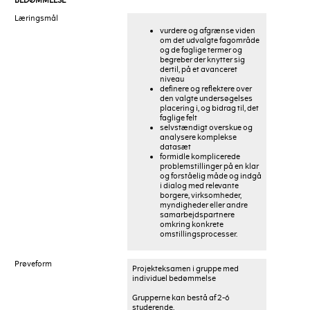
BEDØMMELSE
Læringsmål
vurdere og afgrænse viden
om det udvalgte fagområde
og de faglige termer og
begreber der knytter sig
dertil, på et avanceret
niveau
definere og reflektere over
den valgte undersøgelses
placering i, og bidrag til, det
faglige felt
selvstændigt overskue og
analysere komplekse
datasæt
formidle komplicerede
problemstillinger på en klar
og forståelig måde og indgå
i dialog med relevante
borgere, virksomheder,
myndigheder eller andre
samarbejdspartnere
omkring konkrete
omstillingsprocesser.
Prøveform
Projekteksamen i gruppe med
individuel bedømmelse
Grupperne kan bestå af 2-6
studerende.