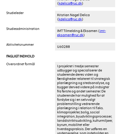
(
kdelica@ruc.dk
)
Studieleder
Kristian Nagel Delica
(
kdelica@ruc.dk
)
Studieadministration
IMT Tilmelding & Eksamen (
imt-
eksamen@ruc.dk
)
Aktivitetsnummer
U60288
FAGLIGT INDHOLD
Overordnet formål
I projektet i tredje semester
udbygger og specialiserer de
studerende deres viden og
færdigheder relateret til strategisk
planlægning og stedsanalyse, og
bygger derved videre på indsigter
fra første og andet semester. De
studerende har mulighed for at
fordybe sig i en selvvalgt
problemstilling vedrørende
planlægning i relation til f.eks.
klimaprojekter, bolig, social
integration, byudviklingsprocesser,
landdistriktsudvikling, kulturmiljøer,
byrum, mobilitet eller
hverdagspraksis. Der udføres en
undersøgelse, som indeholder en